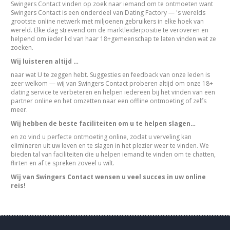
Swingers Contact vinden op zoek naar iemand om te ontmoeten want
Swingers Contact is een onderdeel van Dating Factory — 's werelds
grootste online netwerk met miljoenen gebruikers in elke hoek van
wereld. Elke dag strevend om de marktleiderpositie te veroveren en
helpend om ieder lid van haar 18+gemeenschap te laten vinden wat ze
zoeken.
Wij luisteren altijd …
naar wat U te zeggen hebt. Suggesties en feedback van onze leden is
zeer welkom — wij van Swingers Contact proberen altijd om onze 18+
dating service te verbeteren en helpen iedereen bij het vinden van een
partner online en het omzetten naar een offline ontmoeting of zelfs
meer.
Wij hebben de beste faciliteiten om u te helpen slagen…
en zo vind u perfecte ontmoeting online, zodat u verveling kan
elimineren uit uw leven en te slagen in het plezier weer te vinden. We
bieden tal van faciliteiten die u helpen iemand te vinden om te chatten,
flirten en af te spreken zoveel u wilt.
Wij van Swingers Contact wensen u veel succes in uw online
reis!