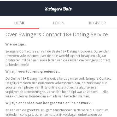
HOME
LOGIN
REGISTER
Over Swingers Contact 18+ Dating Service
Wie we zijn…
Swingers Contact is een van de Beste 18+ Dating Providers. Duizenden
tevreden volwassenen over de hele wereld zijn het bewijs en elk jaar
profiteren miljoenen nieuwe leden van de kansen die Swingers Contact
te bieden heeft!
Wij zijn voortdurend groeiende…
De Online 18+ Dating markt groeit elke dag en zo ook Swingers Contact.
Dagelijks melden zich duizenden volwassenen aan, op zoek naar alle
soorten van plezier van flirty online chat tot echte afspraken en
vrijblijvende ontmoetingen. Ze vinden hier altijd wat ze zoeken — elke
week krijgen wij honderden e-mails van tevreden klanten.
Wij zijn onderdeel van het grootste online netwerk…
en een van de grootste 18+gemeenschappen in de wereld. U kunt uw
vrienden, collega's, buren en natuurlijk volslagen onbekenden op